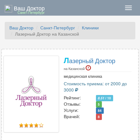
Ваш Доктор
Нави
Санкт-Петербург
Ваш Доктор
Санкт-Петербург
Клиники
Лазерный Доктор на Казанской
Л
азерный Доктор
на Казанской
медицинская клиника
Стоимость приема: от 2000 до
3000
Рейтинг:
8.51
/ 10
Отзывы:
5
Услуги:
84
Врачей:
8