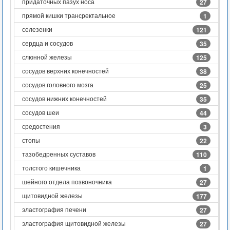
придаточных пазух носа
27
прямой кишки трансректальное
1
селезенки
121
сердца и сосудов
35
слюнной железы
125
сосудов верхних конечностей
38
сосудов головного мозга
25
сосудов нижних конечностей
35
сосудов шеи
44
средостения
3
стопы
22
тазобедренных суставов
110
толстого кишечника
1
шейного отдела позвоночника
27
щитовидной железы
177
эластография печени
27
эластография щитовидной железы
27