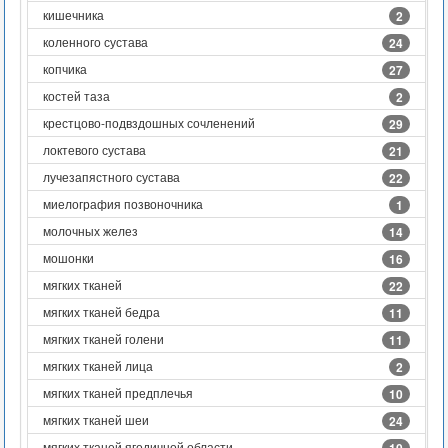
кишечника
2
коленного сустава
24
копчика
27
костей таза
2
крестцово-подвздошных сочленений
29
локтевого сустава
21
лучезапястного сустава
22
миелография позвоночника
1
молочных желез
14
мошонки
16
мягких тканей
22
мягких тканей бедра
11
мягких тканей голени
11
мягких тканей лица
2
мягких тканей предплечья
10
мягких тканей шеи
24
мягких тканей ягодичной области