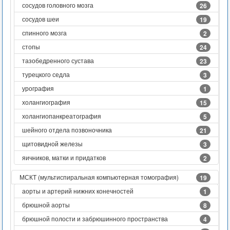
сосудов головного мозга
26
сосудов шеи
19
спинного мозга
2
стопы
24
тазобедренного сустава
23
турецкого седла
3
урография
1
холангиография
15
холангиопанкреатография
5
шейного отдела позвоночника
21
щитовидной железы
3
яичников, матки и придатков
2
МСКТ (мультиспиральная компьютерная томография)
19
аорты и артерий нижних конечностей
1
брюшной аорты
8
брюшной полости и забрюшинного пространства
4