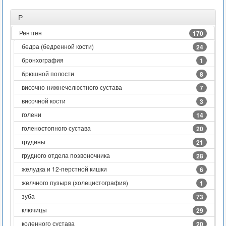
Р
Рентген
170
бедра (бедренной кости)
24
бронхография
1
брюшной полости
8
височно-нижнечелюстного сустава
7
височной кости
3
голени
14
голеностопного сустава
20
грудины
21
грудного отдела позвоночника
28
желудка и 12-перстной кишки
6
желчного пузыря (холецистография)
1
зуба
73
ключицы
29
коленного сустава
20