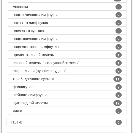
мошонки
3
надключичного лимфоузла
2
пахового лимфоузла
2
плечевого сустава
5
подмышечного лимфоузла
2
подчелюстного лимфоузла
2
предстательной железы
1
слюнной железы (околоушной железы)
1
стернальная (пункция грудины)
2
тазобедренного сустава
11
фолликулов
2
шейного лимфоузла
2
щитовидной железы
12
яичка
3
ПЭТ-КТ
0