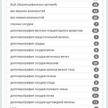
БЦА (брахиоцефальных артерий)
49
вен верхних конечностей
42
вен нижних конечностей
50
глазных сосудов
7
допплерография маточно-плацентарного кровотока
36
допплерография предстательной железы
1
допплерография сердца
8
допплерография сосудов матки
8
допплерография сосудов молочных желез
6
допплерография сосудов мошонки
20
допплерография сосудов органов малого таза
4
допплерография сосудов печени
7
допплерография сосудов плода
8
допплерография сосудов полового члена
24
допплерография сосудов почек
21
допплерография сосудов щитовидной железы
11