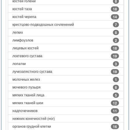
костей голени
8
костей таза
18
костей черепа
14
крестцово-подвздошных сочленений
7
легких
8
лимфоузлов
2
лицевых костей
18
локтевого сустава
19
лопатки
3
лучезапястного сустава
19
молочных желез
1
мочевого пузыря
8
мягких тканей лица
5
мягких тканей шеи
12
надпочечников
11
нижних конечностей (ног)
4
органов грудной клетки
16