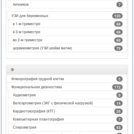
яичников
7
УЗИ для беременных
120
в 1-м триместре
88
в 3-м триместре
69
во 2-м триместре
68
цервикометрия (УЗИ шейки матки)
79
Ф
Флюорография грудной клетки
5
Функциональная диагностика
172
Аудиометрия
9
Велоэргометрия (ЭКГ с физической нагрузкой)
14
Кардиотокография (КТГ)
29
Компьютерная плантография
7
Спирометрия
43