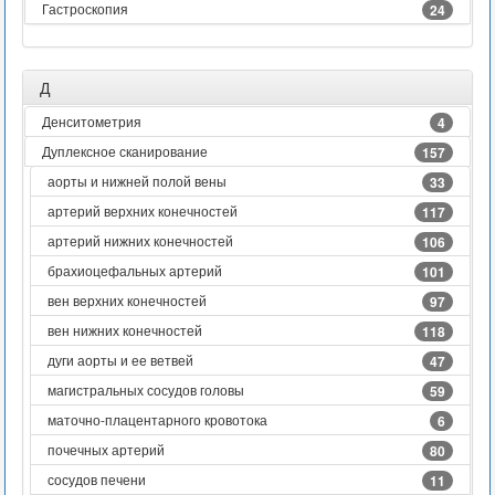
Гастроскопия
24
Д
Денситометрия
4
Дуплексное сканирование
157
аорты и нижней полой вены
33
артерий верхних конечностей
117
артерий нижних конечностей
106
брахиоцефальных артерий
101
вен верхних конечностей
97
вен нижних конечностей
118
дуги аорты и ее ветвей
47
магистральных сосудов головы
59
маточно-плацентарного кровотока
6
почечных артерий
80
сосудов печени
11