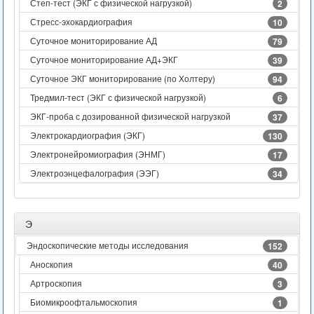
Степ-тест (ЭКГ с физической нагрузкой)
2
Стресс-эхокардиография
10
Суточное мониторирование АД
79
Суточное мониторирование АД+ЭКГ
39
Суточное ЭКГ мониторирование (по Холтеру)
94
Тредмил-тест (ЭКГ с физической нагрузкой)
6
ЭКГ-проба с дозированной физической нагрузкой
37
Электрокардиография (ЭКГ)
130
Электронейромиография (ЭНМГ)
17
Электроэнцефалография (ЭЭГ)
34
Э
Эндоскопические методы исследования
152
Аноскопия
40
Артроскопия
3
Биомикроофтальмоскопия
1