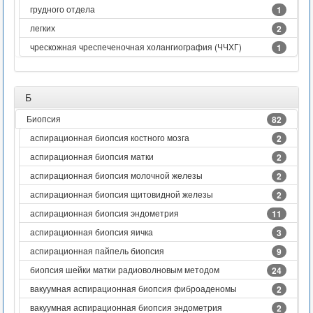
грудного отдела
1
легких
2
чрескожная чреспеченочная холангиография (ЧЧХГ)
1
Б
Биопсия
82
аспирационная биопсия костного мозга
2
аспирационная биопсия матки
2
аспирационная биопсия молочной железы
2
аспирационная биопсия щитовидной железы
2
аспирационная биопсия эндометрия
11
аспирационная биопсия яичка
3
аспирационная пайпель биопсия
9
биопсия шейки матки радиоволновым методом
24
вакуумная аспирационная биопсия фиброаденомы
2
вакуумная аспирационная биопсия эндометрия
2