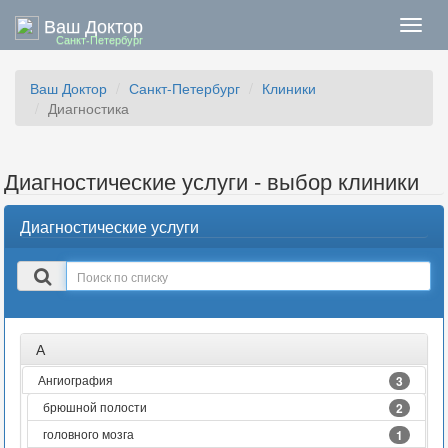
Ваш Доктор
Нави
Санкт-Петербург
Ваш Доктор
Санкт-Петербург
Клиники
Диагностика
Диагностические услуги - выбор клиники
Диагностические услуги
Поиск
в
списке
А
Ангиография
3
брюшной полости
2
головного мозга
1