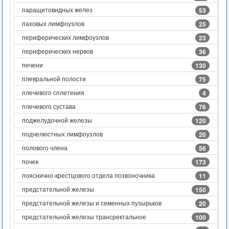
паращитовидных желез
53
паховых лимфоузлов
25
периферических лимфоузлов
23
периферических нервов
36
печени
130
плевральной полости
75
плечевого сплетения
4
плечевого сустава
76
поджелудочной железы
120
подчелюстных лимфоузлов
20
полового члена
56
почек
173
пояснично-крестцового отдела позвоночника
11
предстательной железы
150
предстательной железы и семенных пузырьков
20
предстательной железы трансректальное
100