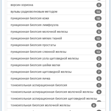
ворсин хориона
3
вульвы радиоволновым методом
14
пункционная биопсия кожи
18
пункционная биопсия лимфоузла
1
пункционная биопсия молочной железы
5
пункционная биопсия мягких тканей
10
пункционная биопсия простаты
1
пункционная биопсия слюнной железы
13
пункционная биопсия узла щитовидной железы
2
пункционная биопсия шейки матки
7
пункционная биопсия щитовидной железы
7
пункционная биопсия яичка
8
тонкоигольная аспирационная биопсия
1
тонкоигольная аспирационная биопсия молочной железы
8
тонкоигольная аспирационная биопсия щитовидной железы
6
тонкоигольная биопсия молочной железы
4