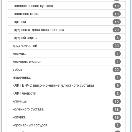
голеностопного сустава
18
головного мозга
13
гортани
18
грудного отдела позвоночника
20
грудной аорты
6
двух челюстей
39
желудка
1
желчного пузыря
1
зубов
20
кишечника
1
КЛКТ ВНЧС (височно-нижнечелюстного сустава)
9
КЛКТ челюсти
3
ключицы
10
коленного сустава
18
копчика
19
коронарных сосудов
1