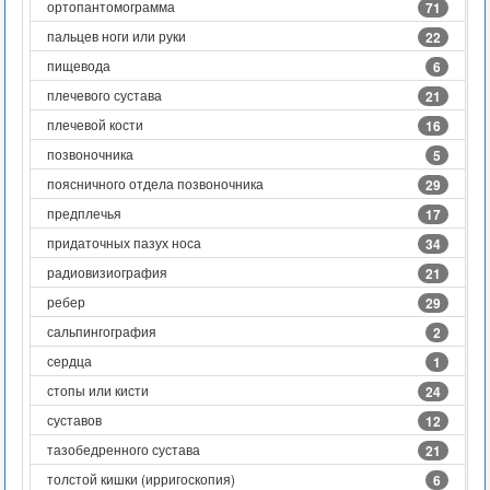
ортопантомограмма
71
пальцев ноги или руки
22
пищевода
6
плечевого сустава
21
плечевой кости
16
позвоночника
5
поясничного отдела позвоночника
29
предплечья
17
придаточных пазух носа
34
радиовизиография
21
ребер
29
сальпингография
2
сердца
1
стопы или кисти
24
суставов
12
тазобедренного сустава
21
толстой кишки (ирригоскопия)
6