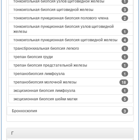
тонкоигольная биопсия узлов щитовидной железы
1
тонкоигольная биопсия щитовидной железы
3
тонкоигольная пункционная биопсия полового члена
2
тонкоигольная пункционная биопсия узлов щитовидной
железы
1
тонкоигольная пункционная биопсия щитовидной железы
4
трансбронхиальная биопсия легкого
1
трепан биопсия груди
1
трепан биопсия предстательной железы
1
трепанобиопсия лимфоузла
1
трепанобиопсия молочной железы
18
эксцизионная биопсия лимфоузла
1
эксцизионная биопсия шейки матки
5
Бронхоскопия
3
Г