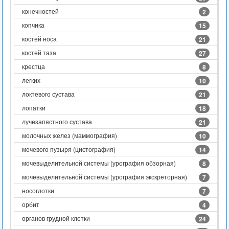
конечностей
2
копчика
15
костей носа
21
костей таза
27
крестца
8
легких
10
локтевого сустава
21
лопатки
18
лучезапястного сустава
21
молочных желез (маммография)
10
мочевого пузыря (цистография)
14
мочевыделительной системы (урография обзорная)
8
мочевыделительной системы (урография экскреторная)
7
носоглотки
7
орбит
4
органов грудной клетки
24