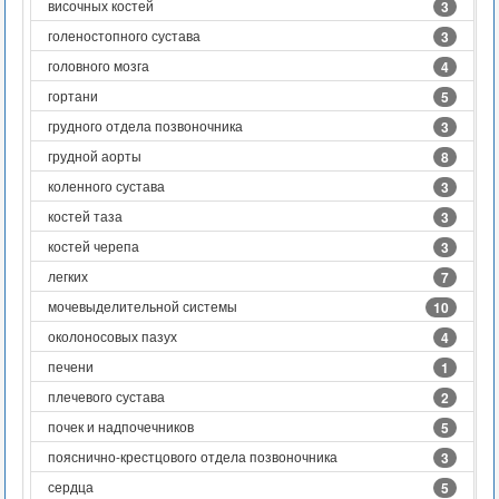
височных костей
3
голеностопного сустава
3
головного мозга
4
гортани
5
грудного отдела позвоночника
3
грудной аорты
8
коленного сустава
3
костей таза
3
костей черепа
3
легких
7
мочевыделительной системы
10
околоносовых пазух
4
печени
1
плечевого сустава
2
почек и надпочечников
5
пояснично-крестцового отдела позвоночника
3
сердца
5