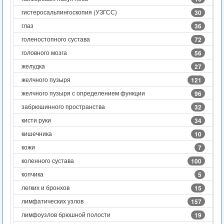
гистеросальпингоскопия (УЗГСС)
30
глаз
36
голеностопного сустава
72
головного мозга
56
желудка
27
желчного пузыря
121
желчного пузыря с определением функции
96
забрюшинного пространства
32
кисти руки
34
кишечника
10
кожи
7
коленного сустава
100
копчика
5
легких и бронхов
15
лимфатических узлов
157
лимфоузлов брюшной полости
19