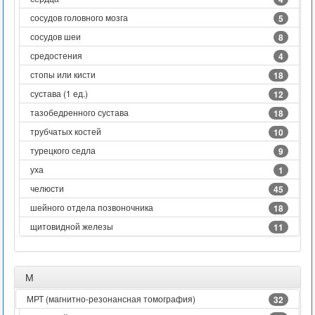
сосудов головного мозга
5
сосудов шеи
8
средостения
4
стопы или кисти
18
сустава (1 ед.)
12
тазобедренного сустава
18
трубчатых костей
10
турецкого седла
9
уха
1
челюсти
45
шейного отдела позвоночника
18
щитовидной железы
11
М
МРТ (магнитно-резонансная томография)
32