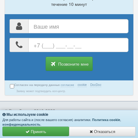
течение 10 минут
Ваше
имя
Ваш
номер
телефона
Позвоните мне
Согласен на передачу данных
согласие
·
cookie
·
DocDoc
Заявку может подтвердить кол-центр.
© Ваш Доктор 2010-2026
Врачи
Мы используем cookie
Конфиденциальность
·
Cookie
·
Для работы сайта и (после вашего согласия) аналитики.
,
Политика cookie
Клиники
.
конфиденциальность
Согласие на передачу данных
·
Пользовательское соглашение
·
Диагностика
Принять
Отказаться
Правила записи
·
Контакты