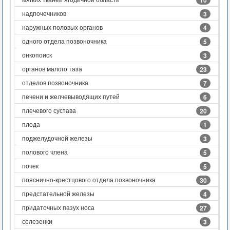
10
надпочечников
3
наружных половых органов
4
одного отдела позвоночника
5
онкопоиск
3
органов малого таза
23
отделов позвоночника
7
печени и желчевыводящих путей
6
плечевого сустава
20
плода
1
поджелудочной железы
3
полового члена
5
почек
5
пояснично-крестцового отдела позвоночника
30
предстательной железы
4
придаточных пазух носа
27
селезенки
3