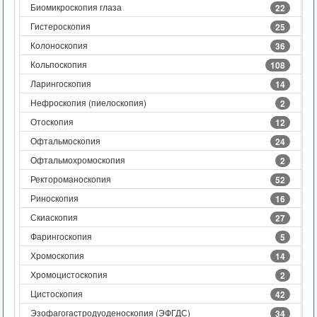
Биомикроскопия глаза
22
Гистероскопия
25
Колоноскопия
36
Кольпоскопия
108
Ларингоскопия
14
Нефроскопия (пиелоскопия)
2
Отоскопия
12
Офтальмоскопия
24
Офтальмохромоскопия
2
Ректороманоскопия
52
Риноскопия
16
Скиаскопия
27
Фарингоскопия
5
Хромоскопия
14
Хромоцистоскопия
2
Цистоскопия
42
Эзофагогастродуоденоскопия (ЭФГДС)
34