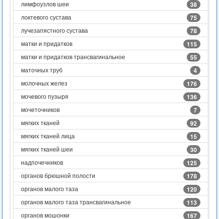
лимфоузлов шеи
38
локтевого сустава
75
лучезапястного сустава
78
матки и придатков
115
матки и придатков трансвагинальное
55
маточных труб
4
молочных желез
176
мочевого пузыря
136
мочеточников
7
мягких тканей
92
мягких тканей лица
15
мягких тканей шеи
30
надпочечников
125
органов брюшной полости
178
органов малого таза
120
органов малого таза трансвагинальное
113
органов мошонки
167