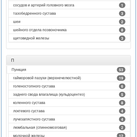
сосудов и артерий головного мозга
1
тазобедренного сустава
3
шеи
2
шейного отдела позвоночника
8
щитовидной железы
3
П
Пункция
53
гайморовой пазухи (верхнечелюстной)
19
голеностопного сустава
6
заднего свода влагалища (кульдоцентез)
5
коленного сустава
8
локтевого сустава
4
лучезапястного сустава
4
люмбальная (спинномозговая)
2
молочной железы
12