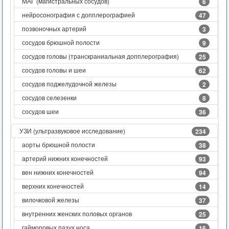
МАГ (магистральных сосудов)
6
нейросонография с допплерографией
47
позвоночных артерий
3
сосудов брюшной полости
9
сосудов головы (транскраниальная допплерография)
25
сосудов головы и шеи
62
сосудов поджелудочной железы
2
сосудов селезенки
8
сосудов шеи
36
УЗИ (ультразвуковое исследование)
234
аорты брюшной полости
38
артерий нижних конечностей
93
вен нижних конечностей
94
верхних конечностей
14
вилочковой железы
37
внутренних женских половых органов
25
гайморовых пазух носа
16