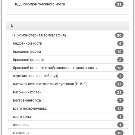
ТКДС сосудов головного мозга
31
К
КТ (компьютерная томография)
90
бедренной кости
9
брюшной аорты
10
брюшной полости
8
брюшной полости и забрюшинного пространства
16
верхних конечностей (рук)
7
височно-нижнечелюстных суставов (ВНЧС)
17
височных костей
21
внутреннего уха
7
всего позвоночника
12
всего тела
1
гипофиза
1
глазницы
18