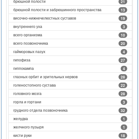
брюшной полости
21
брюшной полости и забрюшинного пространства
13
височно-нижнечелюстных суставов
19
внутреннего уха
3
всего организма
10
всего позвоночника
20
гайморовых пазух
4
гипофиза
27
гиппокампа
4
глазных орбит и зрительных нервов
28
голеностопного сустава
22
головного мозга
28
горла и гортани
3
грудного отдела позвоночника
32
желудка
1
желчного пузыря
1
кисти руки
18