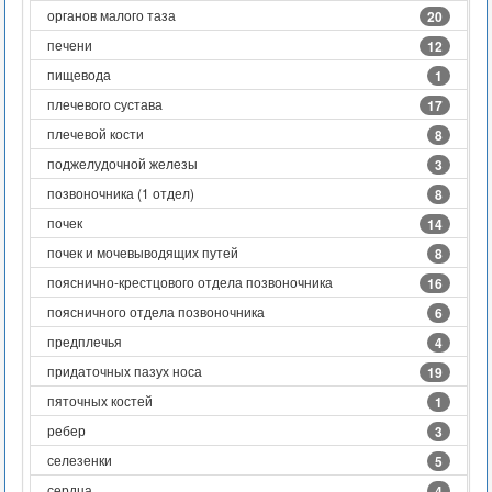
органов малого таза
20
печени
12
пищевода
1
плечевого сустава
17
плечевой кости
8
поджелудочной железы
3
позвоночника (1 отдел)
8
почек
14
почек и мочевыводящих путей
8
пояснично-крестцового отдела позвоночника
16
поясничного отдела позвоночника
6
предплечья
4
придаточных пазух носа
19
пяточных костей
1
ребер
3
селезенки
5
сердца
4