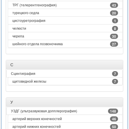
ТРГ (телерентгенография)
43
турецкого седла
20
цистоуретрография
1
челюсти
8
черепа
30
шейного отдела позвоночника
27
С
Сцинтиграфия
7
щитовидной железы
7
У
УЗДГ (ультразвуковая допплерография)
148
артерий верхних конечностей
46
артерий нижних конечностей
50