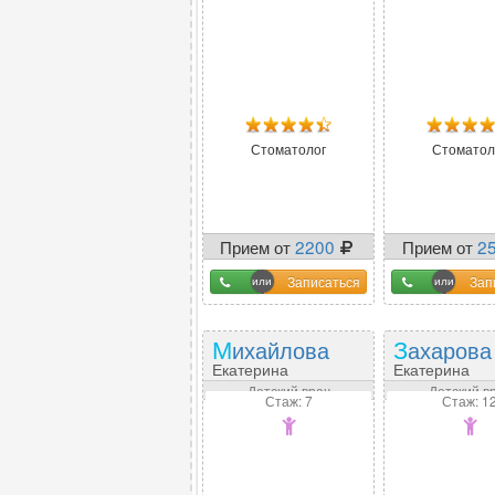
Стоматолог
Стоматол
Прием от
2200
Прием от
2
Записаться
Зап
Михайлова
Захарова
Екатерина
Екатерина
Алексеевна
Александров
Детский врач
Детский в
Стаж: 7
Стаж: 1