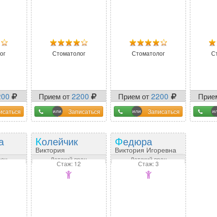
ог
Стоматолог
Стоматолог
С
200
Прием от
2200
Прием от
2200
Прие
исаться
Записаться
Записаться
а
Колейчик
Федюра
Виктория
Виктория Игоревна
на
Леонидовна
рач
Детский врач
Детский врач
Стаж: 12
Стаж: 3