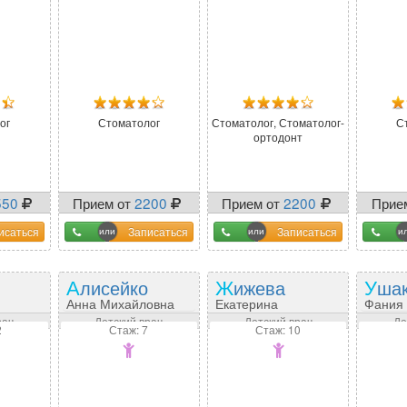
ог
Стоматолог
Стоматолог, Стоматолог-
С
ортодонт
550
Прием от
2200
Прием от
2200
Прие
исаться
Записаться
Записаться
Алисейко
Жижева
Уша
Анна Михайловна
Екатерина
Фания
на
Александровна
рач
Детский врач
Детский врач
Де
2
Стаж: 7
Стаж: 10