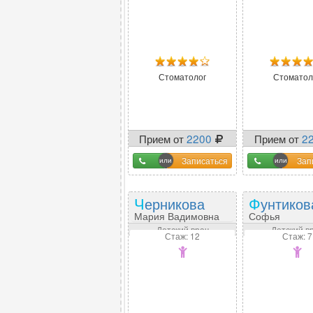
Стоматолог
Стоматол
Прием от
2200
Прием от
2
Записаться
Зап
Черникова
Фунтиков
Мария Вадимовна
Софья
Александров
Детский врач
Детский в
Стаж: 12
Стаж: 7