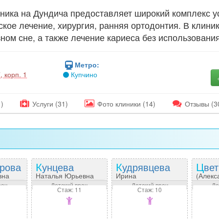
ника на Дундича предоставляет широкий комплекс у
ское лечение, хирургия, ранняя ортодонтия. В клини
ном сне, а также лечение кариеса без использован
Метро:
, корп. 1
Купчино
)
Услуги (31)
Фото
клиники
(14)
Отзывы
(3
дрова
Кунцева
Кудрявцева
Цве
вна
Наталья Юрьевна
Ирина
(Алекс
Александровна
Полин
рач
Детский врач
Детский врач
Де
1
Стаж: 11
Стаж: 10