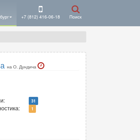
бург
+7 (812) 416-06-18
Поиск
ка
на О. Дундича
и:
31
ностика:
1