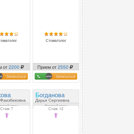
томатолог
Стоматолог
м от
2200
Прием от
2550
Записаться
Записаться
кова
Богданова
 Фаизбековна
Дарья Сергеевна
тский врач
Детский врач
Стаж: 7
Стаж: 12