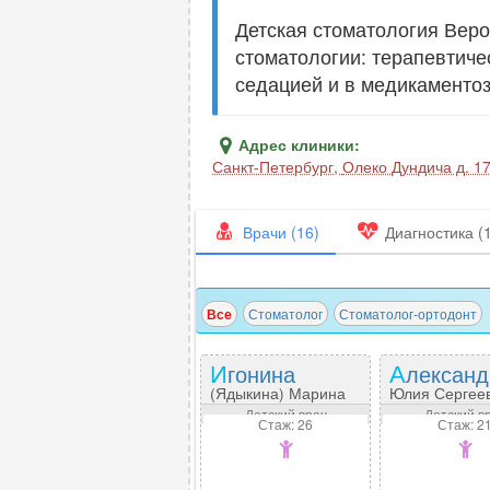
Детская стоматология Веро
стоматологии: терапевтиче
седацией и в медикаментоз
Адрес клиники:
Санкт-Петербург
,
Олеко Дундича д. 17
Врачи (16)
Диагностика (1
Все
Стоматолог
Стоматолог-ортодонт
Игонина
Алексан
(Ядыкина) Марина
Юлия Сергее
Александровна
Детский врач
Детский в
Стаж: 26
Стаж: 2