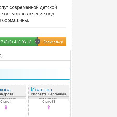
слуг современной детской
ке возможно лечение под
ия бормашины.
+7 (812) 416-06-18
0)
ткова
Иванова
андрова)
Виолетта Сергеевна
а Олеговна
тский врач
Детский врач
Стаж: 4
Стаж: 13