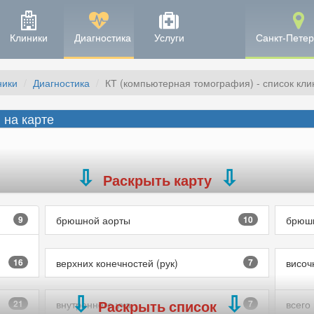
Клиники
Диагностика
Услуги
Санкт-Петер
ники
Диагностика
КТ (компьютерная томография) - список кли
 на карте
Раскрыть карту
9
брюшной аорты
10
брюшн
16
верхних конечностей (рук)
7
височ
Раскрыть список
21
внутреннего уха
7
всего