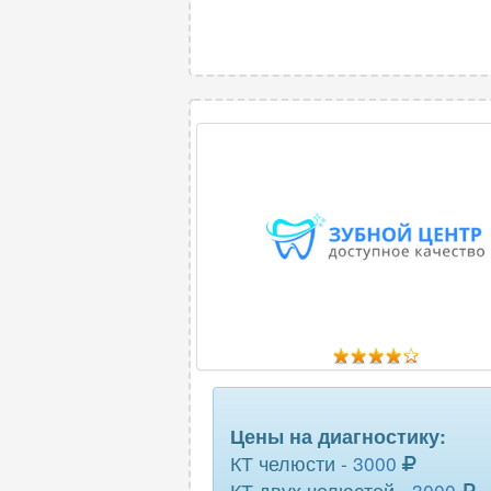
шейного отд
Цены на диагностику:
КТ челюсти -
3000
КТ двух челюстей -
3000