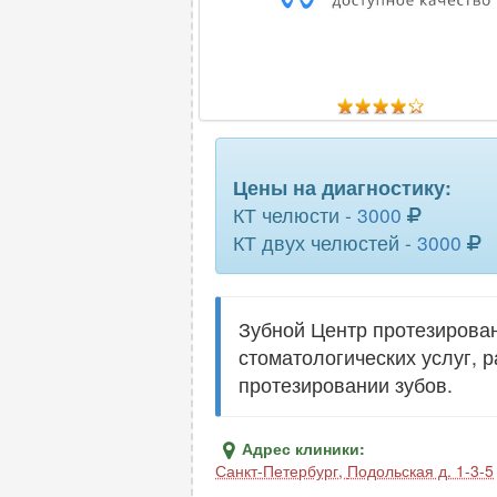
мочевого пузыря
надпочечников
органов малого таза
плечевого сустава
Цены на диагностику:
позвоночника (1 отдел)
КТ челюсти -
3000
пояснично-крестцового отдела
КТ двух челюстей -
3000
позвоночника
придаточных пазух носа
Зубной Центр протезирова
селезенки
стоматологических услуг, 
протезировании зубов.
сосудов шеи
сустава (1 ед.)
Адрес клиники:
Санкт-Петербург
,
Подольская д. 1-3-5
турецкого седла