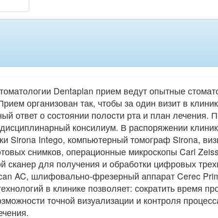
томатологии Dentaplan прием ведут опытные стома
рием организован так, чтобы за один визит в клиник
ый ответ о состоянии полости рта и план лечения. 
дисциплинарный консилиум. В распоряжении клиник
ки Sirona Intego, компьютерный томограф Sirona, ви
товых снимков, операционные микроскопы Carl Zeis
ой сканер для получения и обработки цифровых тре
n AC, шлифовально-фрезерный аппарат Cerec Primem
хнологий в клинике позволяет: сократить время пр
возможности точной визуализации и контроля процесс
ечения.