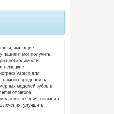
тологи, имеющие
у пациент мог получить
При необходимости
и немецкие
зиограф Vatech для
s, самый передовой на
хмерных моделей зубов в
ill от Sirona.
оведения лечения, повысить
а лечения, улучшить