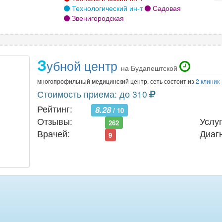
Технологический ин-т
Садовая
ела позвоночника
18
щитовидной железы
Звенигородская
З
убной центр
на Будапештской
многопрофильный медицинский центр, сеть состоит из
2 клиник
Стоимость приема: до 310
Рейтинг:
8.28
/ 10
Отзывы:
Услуг
262
Врачей:
Диаг
9