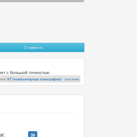
ицы
18
ни
18
челюстей
39
20
Стоимость
челюсти
3
яет с большой точностью
ка
19
ник:
КТ (компьютерная томография)
- описание
й таза
18
х
8
вого сустава
19
ных желез
1
и:
39