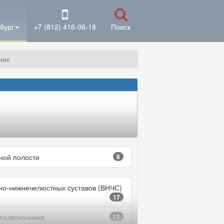
бург
+7 (812) 416-06-18
Поиск
ник
ой полости
8
но-нижнечелюстных суставов (ВНЧС)
17
 позвоночника
12