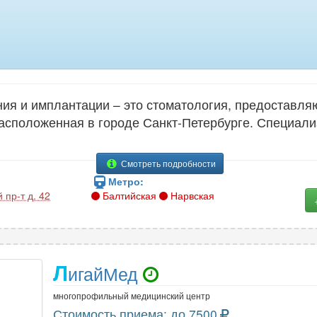
ния и имплантации – это стоматология, предоставл
расположенная в городе Санкт-Петербурге. Специал
Смотреть подробности
Метро:
пр-т д. 42
Балтийская
Нарвская
Л
игайМед
многопрофильный медицинский центр
Стоимость приема: до 7500