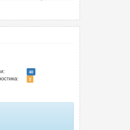
11
и:
40
ностика:
2