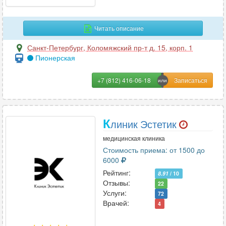
Н
Наркология
36
Читать описание
Неврология
212
Санкт-Петербург
,
Коломяжский пр-т д. 15, корп. 1
Нейропсихология
20
Пионерская
Нейрофизиология
5
Нейрохирургия
21
+7 (812) 416-06-18
Неонатология
7
Нефрология
28
Нутрициология
22
К
линик Эстетик
медицинская клиника
Стоимость приема: от 1500 до
О
6000
Онкология
55
Рейтинг:
8.91
/ 10
Онкология-маммология
Отзывы:
36
22
Услуги:
72
Ортопедия
111
Врачей:
4
Остеопатия
86
Отоларингология
102