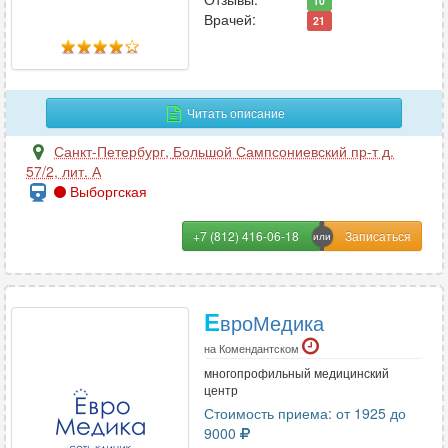
10
Врачей:
21
Фониатрия
8
Фтизиатрия
8
Функциональная диагностика
65
Читать описание
Х
Санкт-Петербург
,
Большой Сампсониевский пр-т д.
57/2, лит. А
Химиотерапия
9
Выборгская
Хирургия
89
Хирургия-ортопедия
+7 (812) 416-06-18
6
Ц
Е
вроМедика
Цефалгология
19
на Комендантском
многопрофильный медицинский
центр
Ч
Стоимость приема: от 1925 до
9000
Челюстно-лицевая хирургия
35