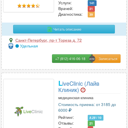
Услуги:
141
Р
Врачей:
21
Диагностика:
Реабилитация
21
39
Реаниматология
29
Читать описание
Ревматология
44
Рентгенология
32
Санкт-Петербург
,
пр-т Тореза д. 72
Репродуктология
22
Удельная
Рефлексотерапия
71
+7 (812) 416-06-18
С
L
iveClinic (Лайв
Сексология
28
Клиник)
Сомнология
28
Спортивная медицина
медицинская клиника
12
Стоимость приема: от 3185 до
Стоматология
287
6000
Сурдология
5
Рейтинг:
8.28
/ 10
Отзывы:
21