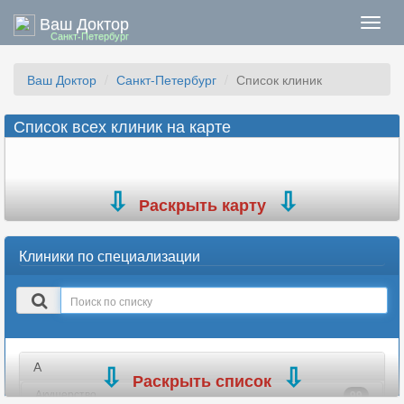
Ваш Доктор
Нави
Санкт-Петербург
Ваш Доктор
Санкт-Петербург
Список клиник
Список всех клиник на карте
Раскрыть карту
Клиники по специализации
Поиск
в
списке
А
Раскрыть список
Акушерство
99