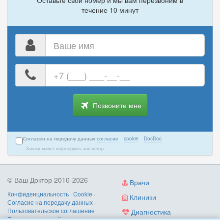
Оставьте свой номер и мы вам перезвоним в
течение 10 минут
Ваше
имя
Ваш
номер
телефона
Позвоните мне
Согласен на передачу данных
согласие
·
cookie
·
DocDoc
Заявку может подтвердить кол-центр.
© Ваш Доктор 2010-2026
Врачи
Конфиденциальность
·
Cookie
·
Клиники
Согласие на передачу данных
·
Пользовательское соглашение
·
Диагностика
Правила записи
·
Контакты