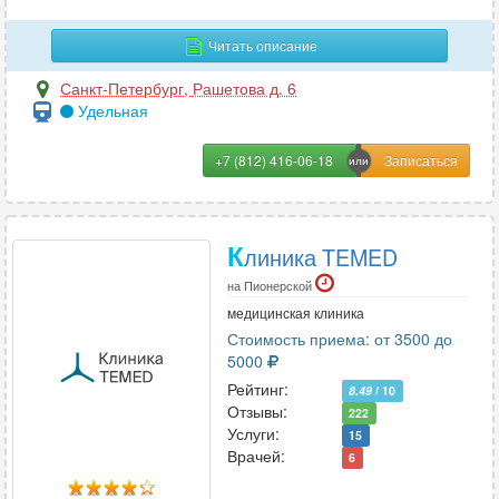
Читать описание
Л
Санкт-Петербург
,
Рашетова д. 6
Лазерная хирургия
7
Удельная
Лечебная физкультура
31
+7 (812) 416-06-18
Лимфология
1
Логопедия
22
К
линика TEMED
М
на Пионерской
Магнитно-резонансная томография
7
медицинская клиника
Стоимость приема: от 3500 до
Маммология
49
5000
Мануальная терапия
100
Рейтинг:
8.49
/ 10
Массаж
99
Отзывы:
222
Микология
Услуги:
9
15
Врачей:
6