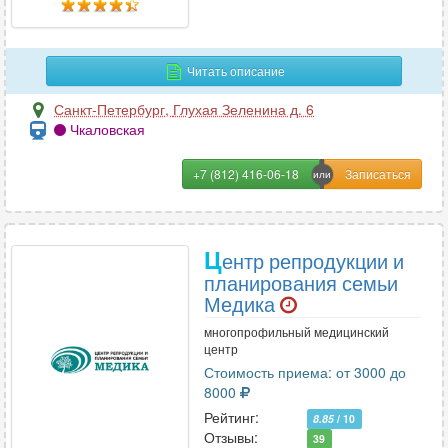
Офтальмология
65
Читать описание
П
Санкт-Петербург
,
Глухая Зеленина д. 6
Паразитология
3
Чкаловская
Педиатрия
91
+7 (812) 416-06-18
Пластическая хирургия
33
Подология
17
Проктология
56
Ц
ентр репродукции и
Профпатология
1
планирования семьи
Психиатрия
102
Медика
Психиатрия-наркология
36
многопрофильный медицинский
Психология
196
центр
Психотерапия
114
Стоимость приема: от 3000 до
8000
Пульмонология
58
Рейтинг:
8.85
/ 10
Отзывы:
39