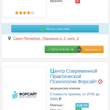
Врачей:
8
Т
Терапия
170
Травматология
103
Травматология-ортопедия
98
Читать описание
Трансфузиология
1
Санкт-Петербург
,
Парадная д. 3, корп. 2
Трихология
79
+7 (812) 416-06-18
У
УЗИ
179
Ц
ентр Современной
Урология
133
Практической
Урология-андрология
70
Психологии Форсайт
медицинская клиника
Стоимость приема: от 2700 до
Ф
5300
Физиотерапия
58
Рейтинг:
8.28
/ 10
Флебология
Отзывы:
83