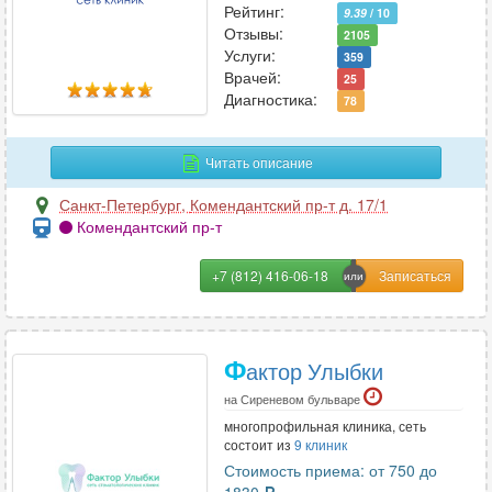
Рейтинг:
9.39
/ 10
Отзывы:
2105
Услуги:
359
Э
Врачей:
25
Диагностика:
78
Эмбриология
4
Эндокринология
146
Читать описание
Эндоскопия
41
Эпилептология
26
Санкт-Петербург
,
Комендантский пр-т д. 17/1
Комендантский пр-т
+7 (812) 416-06-18
Ф
актор Улыбки
на Сиреневом бульваре
многопрофильная клиника, сеть
состоит из
9 клиник
Стоимость приема: от 750 до