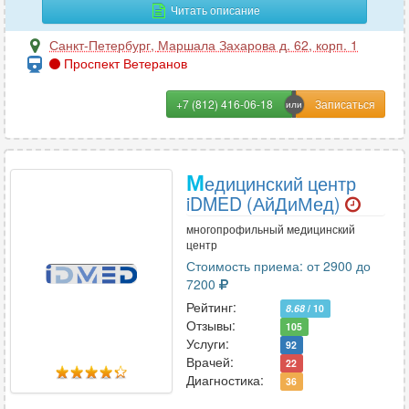
Читать описание
Вертебрология
30
Санкт-Петербург
,
Маршала Захарова д. 62, корп. 1
Проспект Ветеранов
Г
+7 (812) 416-06-18
Гастроэнтерология
113
Гематология
38
Гемостазиология
5
М
едицинский центр
Генетика
15
iDMED (АйДиМед)
Гепатология
15
многопрофильный медицинский
Гериатрия
1
центр
Гинекология
168
Стоимость приема: от 2900 до
Гирудотерапия
7200
20
Рейтинг:
Гнатология
51
8.68
/ 10
Отзывы:
105
Услуги:
92
Врачей:
22
Д
Диагностика:
36
Дерматовенерология
106