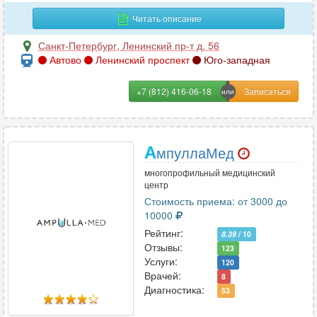
Дерматология
157
Читать описание
Дефектология
11
Санкт-Петербург
,
Ленинский пр-т д. 56
Диабетология
2
Автово
Ленинский проспект
Юго-западная
Диетология
43
+7 (812) 416-06-18
И
Иммунология
51
А
мпуллаМед
Инфекционные болезни
26
многопрофильный медицинский
центр
Стоимость приема: от 3000 до
К
10000
Рейтинг:
Кардиология
8.39
/ 10
129
Отзывы:
123
Кинезиология
12
Услуги:
120
Колопроктология
43
Врачей:
8
Диагностика:
53
Косметология
143
Косметология-дерматология
61