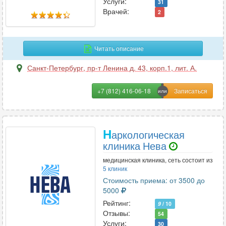
Услуги:
31
Врачей:
2
Н
Наркология
36
Неврология
212
Читать описание
Нейропсихология
20
Санкт-Петербург
,
пр-т Ленина д. 43, корп.1, лит. А.
Нейрофизиология
5
Нейрохирургия
21
+7 (812) 416-06-18
Неонатология
7
Нефрология
28
Нутрициология
22
Н
аркологическая
клиника Нева
медицинская клиника, сеть состоит из
О
5 клиник
Онкология
55
Стоимость приема: от 3500 до
5000
Онкология-маммология
36
Рейтинг:
9
/ 10
Ортопедия
111
Отзывы:
54
Остеопатия
86
Услуги:
30