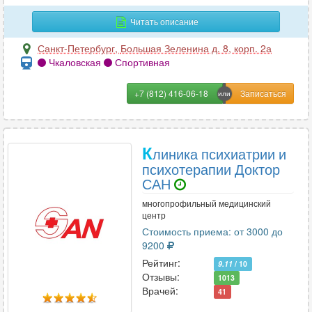
Венерология
43
Читать описание
Вертебрология
30
Санкт-Петербург
,
Большая Зеленина д. 8, корп. 2а
Чкаловская
Спортивная
Г
+7 (812) 416-06-18
Гастроэнтерология
113
Гематология
38
Гемостазиология
5
К
линика психиатрии и
Генетика
15
психотерапии Доктор
Гепатология
15
САН
Гериатрия
1
многопрофильный медицинский
Гинекология
168
центр
Гирудотерапия
20
Стоимость приема: от 3000 до
9200
Гнатология
51
Рейтинг:
9.11
/ 10
Отзывы:
1013
Врачей:
41
Д