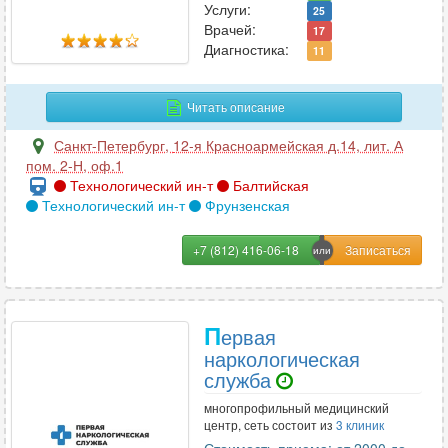
Услуги:
25
Врачей:
17
Р
Диагностика:
11
Реабилитация
21
Реаниматология
29
Читать описание
Ревматология
44
Санкт-Петербург
,
12-я Красноармейская д.14, лит. А
Рентгенология
32
пом. 2-Н, оф.1
Репродуктология
22
Технологический ин-т
Балтийская
Технологический ин-т
Рефлексотерапия
Фрунзенская
71
+7 (812) 416-06-18
С
Сексология
28
П
ервая
Сомнология
28
наркологическая
Спортивная медицина
12
служба
Стоматология
287
многопрофильный медицинский
Сурдология
5
центр, сеть состоит из
3 клиник