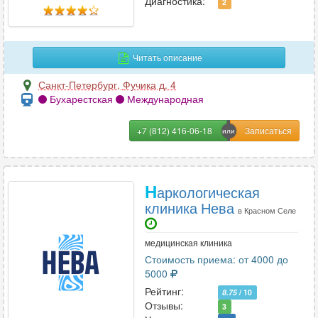
Диагностика:
2
Косметология-дерматология
61
Читать описание
Л
Лазерная хирургия
7
Санкт-Петербург
,
Фучика д. 4
Бухарестская
Международная
Лечебная физкультура
31
Лимфология
1
+7 (812) 416-06-18
Логопедия
22
Н
аркологическая
М
клиника Нева
в Красном Селе
Магнитно-резонансная томография
7
Маммология
49
медицинская клиника
Мануальная терапия
100
Стоимость приема: от 4000 до
Массаж
99
5000
Микология
9
Рейтинг:
8.75
/ 10
Отзывы:
3