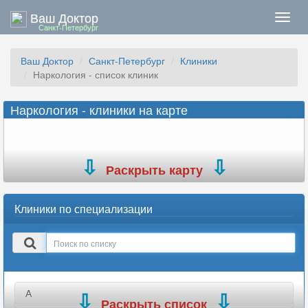
Ваш Доктор
Нави
Санкт-Петербург
Ваш Доктор
Санкт-Петербург
Клиники
Наркология - список клиник
Наркология - клиники на карте
Раскрыть карту
Клиники по специализации
Поиск
в
списке
А
Раскрыть список