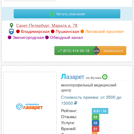
Дерматовенерология
106
Дерматология
157
Читать описание
Дефектология
11
Санкт-Петербург
,
Марата д. 78
Диабетология
2
Владимирская
Пушкинская
Лиговский проспект
Диетология
43
Звенигородская
Обводный канал
+7 (812) 416-06-18
И
Иммунология
51
Л
Инфекционные болезни
азарет
26
на Фучика
многопрофильный медицинский
центр
К
Стоимость приема: от 3500 до
15000
Кардиология
129
Рейтинг:
8.51
/ 10
Кинезиология
12
Отзывы:
54
Колопроктология
43
Услуги:
34
Врачей:
21
Косметология
143