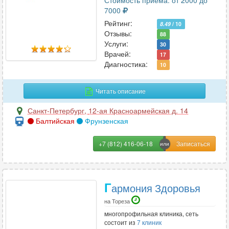
Стоимость приема: от 2000 до
7000
Т
Рейтинг:
8.49
/ 10
Отзывы:
88
Терапия
170
Услуги:
30
Травматология
103
Врачей:
17
Травматология-ортопедия
Диагностика:
98
10
Трансфузиология
1
Трихология
Читать описание
79
Санкт-Петербург
,
12-ая Красноармейская д. 14
Балтийская
Фрунзенская
У
УЗИ
+7 (812) 416-06-18
179
Урология
133
Урология-андрология
70
Г
армония Здоровья
на Тореза
Ф
многопрофильная клиника, сеть
состоит из
7 клиник
Физиотерапия
58