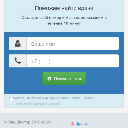
Поможем найти врача
Оставьте свой номер и мы вам перезвоним в
течение 10 минут
Ваше
имя
Ваш
номер
телефона
Позвоните мне
Согласен на передачу данных
согласие
·
cookie
·
DocDoc
Заявку может подтвердить кол-центр.
© Ваш Доктор 2010-2026
Врачи