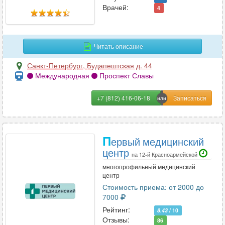
Врачей:
Отоларингология
102
4
Офтальмология
65
Читать описание
П
Санкт-Петербург
,
Будапештская д. 44
Паразитология
3
Международная
Проспект Славы
Педиатрия
91
+7 (812) 416-06-18
Пластическая хирургия
33
Подология
17
Проктология
56
П
ервый медицинский
Профпатология
1
центр
Психиатрия
102
на 12-й Красноармейской
многопрофильный медицинский
Психиатрия-наркология
36
центр
Психология
196
Стоимость приема: от 2000 до
Психотерапия
114
7000
Пульмонология
58
Рейтинг:
8.43
/ 10
Отзывы:
86