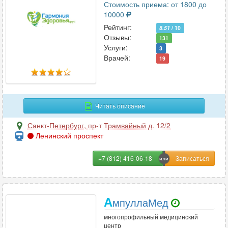
Стоимость приема: от 1800 до
Челюстно-лицевая хирургия
35
10000
Рейтинг:
8.51
/ 10
Отзывы:
131
Э
Услуги:
3
Врачей:
Эмбриология
19
4
Эндокринология
146
Эндоскопия
41
Эпилептология
26
Читать описание
Санкт-Петербург
,
пр-т Трамвайный д. 12/2
Ленинский проспект
+7 (812) 416-06-18
А
мпуллаМед
многопрофильный медицинский
центр