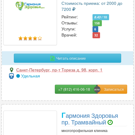
Стоимость приема: от 2000 до
Флебология
83
7200
Фониатрия
8
Рейтинг:
8.43
/ 10
Фтизиатрия
8
Отзывы:
158
Услуги:
Функциональная диагностика
6
65
Врачей:
32
Х
Читать описание
Химиотерапия
9
Хирургия
89
Санкт-Петербург
,
пр-т Тореза д. 98, корп. 1
Удельная
Хирургия-ортопедия
6
+7 (812) 416-06-18
Ц
Цефалгология
19
Г
армония Здоровья
пр. Трамвайный
Ч
многопрофильная клиника