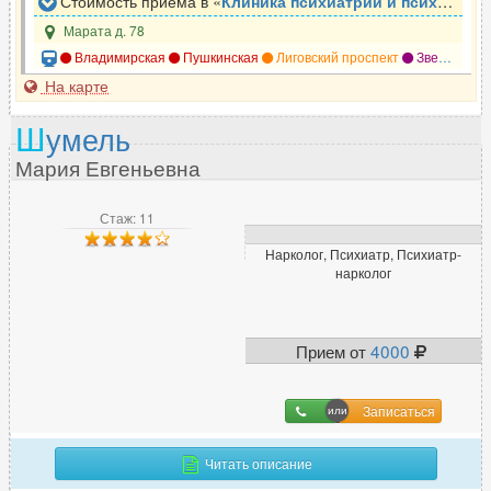
Стоимость приёма в «
Клиника психиатрии и психотерапии Доктор САН
Марата д. 78
Владимирская
Пушкинская
Лиговский проспект
Звенигородская
На карте
Ш
умель
Мария Евгеньевна
Стаж: 11
Нарколог, Психиатр, Психиатр-
нарколог
Прием от
4000
Записаться
Читать описание