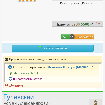
Психотерапевт, Психиатр
-
7
%
Прием от
5900
5500
Записаться
Читать описание
Врач принимает в следующих клиниках:
Стоимость приёма в «
Медикал Фактум (MedicalFactum)
»
Мартынова Наб. 4
Крестовский остров
На карте
Г
улевский
Роман Александрович