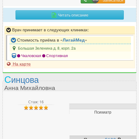
П
Паразитолог
7
Читать описание
Педиатр
281
Врач принимает в следующих клиниках:
Пластический хирург
169
Подолог
29
Стоимость приёма в «
ЛигайМед
»
Проктолог
108
Большая Зеленина д. 8, корп. 2а
Профпатолог
Чкаловская
Спортивная
2
На карте
Психиатр
390
Психиатр-нарколог
84
С
инцова
Психолог
715
Анна Михайловна
Психотерапевт
309
Пульмонолог
67
Стаж: 16
Психиатр
Р
Радиолог
3
Реабилитолог
34