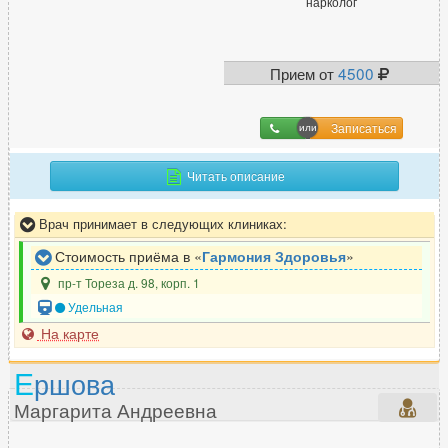
нарколог
Прием от
4500
Записаться
Читать описание
Врач принимает в следующих клиниках:
Стоимость приёма в «
Гармония Здоровья
»
пр-т Тореза д. 98, корп. 1
Удельная
На карте
Е
ршова
Маргарита Андреевна