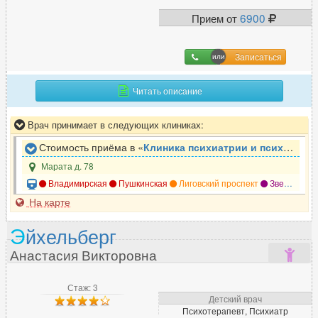
Прием от
6900
Записаться
Читать описание
Врач принимает в следующих клиниках:
Стоимость приёма в «
Клиника психиатрии и психотерапии Доктор САН
Марата д. 78
Владимирская
Пушкинская
Лиговский проспект
Звенигородская
На карте
Э
йхельберг
Анастасия Викторовна
Стаж: 3
Детский врач
Психотерапевт, Психиатр