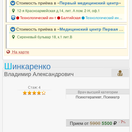
Стоимость приёма в «
Первый медицинский центр
»
12-я Красноармейская д.14, лит. А пом. 2-Н, оф.1
Технологический ин-т
Балтийская
Технологический ин-т
Фру
Стоимость приёма в «
Медицинский центр Первая служба
Сиреневый бульвар 18, к.1 лит.В
На карте
Ш
инкаренко
Владимир Александрович
Стаж: 4
Врач высшей категории
Психотерапевт, Психиатр
-
7
%
Прием от
5900
5500