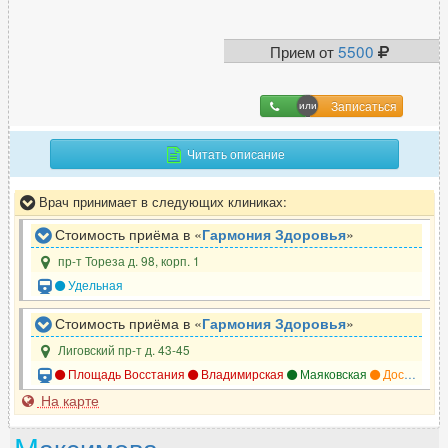
Прием от
5500
Г
Гастроэнтеролог
238
Записаться
Гематолог
41
Гемостазиолог
5
Читать описание
Генетик
12
Врач принимает в следующих клиниках:
Гепатолог
36
Гинеколог
537
Стоимость приёма в «
Гармония Здоровья
»
Гирудотерапевт
29
пр-т Тореза д. 98, корп. 1
Гнатолог
94
Удельная
Стоимость приёма в «
Гармония Здоровья
»
Лиговский пр-т д. 43-45
Д
Площадь Восстания
Владимирская
Маяковская
Достоевская
Дерматовенеролог
246
На карте
Дерматолог
400
М
аксимова
Дефектолог
10