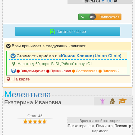
Прием от
5100
Реаниматолог
74
Ревматолог
52
Записаться
Рентгенолог
119
Репродуктолог (ЭКО)
Читать описание
90
Рефлексотерапевт
104
Врач принимает в следующих клиниках:
Стоимость приёма в «
Юнион Клиник (Union Clinic)
»
С
Марата д. 69, корп. В, БЦ "Айкон" корпус С1
Сексолог
31
Владимирская
Пушкинская
Достоевская
Лиговский проспект
На карте
Сомнолог
23
Спортивный врач
16
М
елентьева
Стоматолог
1879
Екатерина Ивановна
Сурдолог
10
Стаж: 45
Врач высшей категории
Т
Психотерапевт, Психиатр, Психиатр-
нарколог
Терапевт
454