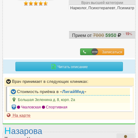
Врач высшей категории
Нарколог, Психотерапевт, Психиатр
Х
Химиотерапевт
13
-
15
%
Прием от
7000
5950
Хирург
300
Хирург-ортопед
10
Записаться
Читать описание
Ц
Цефалголог
32
Врач принимает в следующих клиниках:
Стоимость приёма в «
ЛигайМед
»
Большая Зеленина д. 8, корп. 2а
Ч
Чкаловская
Спортивная
Челюстно-лицевой хирург
63
На карте
Н
азарова
Э