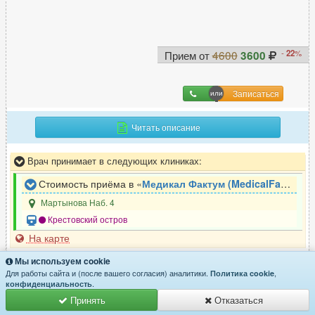
-
22
%
Прием от
4600
3600
Записаться
Читать описание
Врач принимает в следующих клиниках:
Стоимость приёма в «
Медикал Фактум (MedicalFactum)
»
Мартынова Наб. 4
Крестовский остров
На карте
Мы используем cookie
У
гненко
Для работы сайта и (после вашего согласия) аналитики.
,
Политика cookie
.
конфиденциальность
Александр Сергеевич
Принять
Отказаться