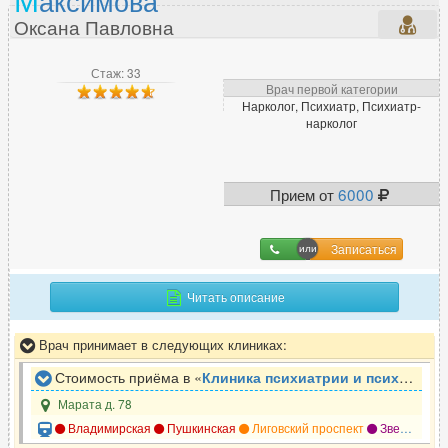
Диабетолог
3
Оксана Павловна
Диетолог
50
Стаж: 33
Врач первой категории
Нарколог, Психиатр, Психиатр-
И
нарколог
Иммунолог
67
Инфекционист
38
Прием от
6000
К
Записаться
Кардиолог
252
Читать описание
Кинезиолог
13
Колопроктолог
90
Врач принимает в следующих клиниках:
Косметолог
540
Стоимость приёма в «
Клиника психиатрии и психотерапии Доктор САН
Косметолог-дерматолог
190
Марата д. 78
Владимирская
Пушкинская
Лиговский проспект
Звенигородская