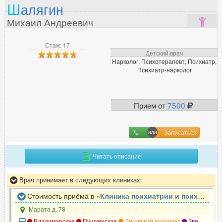
Ш
алягин
Михаил Андреевич
Стаж: 17
Детский врач
Нарколог, Психотерапевт, Психиатр,
Психиатр-нарколог
Прием от
7500
Записаться
Читать описание
Врач принимает в следующих клиниках:
Стоимость приёма в «
Клиника психиатрии и психотерапии Доктор САН
Марата д. 78
Владимирская
Пушкинская
Лиговский проспект
Звенигородская