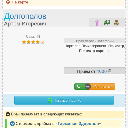
На карте
Л
Д
Лазерный хирург
15
олгополов
Лимфолог
6
Артем Игоревич
Логопед
26
ЛОР (отоларинголог)
262
Стаж: 18
Врач первой категории
Нарколог, Психотерапевт, Психиатр,
Психиатр-нарколог
М
Малоинвазивный хирург
5
Прием от
4000
Маммолог
80
Мануальный терапевт
133
Записаться
Массажист
151
Миколог
22
Читать описание
Врач принимает в следующих клиниках:
Н
Стоимость приёма в «
Гармония Здоровья
»
Нарколог
86