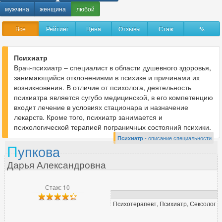
Анестезиолог-реаниматолог
84
мужчина
женщина
любой
Аритмолог
9
Все
Рейтинг
Цена
Отзывы
Стаж
%
Артролог
6
Психиатр
Врач-психиатр – специалист в области душевного здоровья,
Б
занимающийся отклонениями в психике и причинами их
Бариатрический хирург
9
возникновения. В отличие от психолога, деятельность
психиатра является сугубо медицинской, в его компетенцию
входит лечение в условиях стационара и назначение
лекарств. Кроме того, психиатр занимается и
В
психологической терапией пограничных состояний психики.
Вегетолог
2
Психиатр
- описание специальности
П
упкова
Венеролог
118
Дарья Александровна
Вертебролог
41
Врач ЛФК
54
Стаж: 10
Врач МРТ
21
Врач скорой помощи
Психотерапевт, Психиатр, Сексолог
10
Врач функциональной диагностики
114