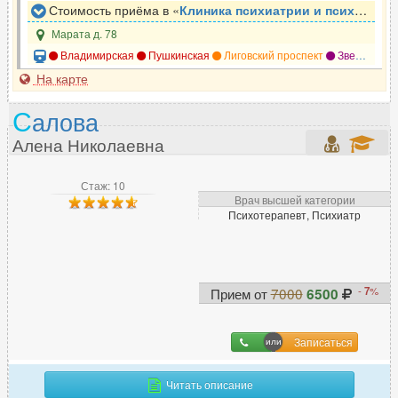
Стоимость приёма в «
Клиника психиатрии и психотерапии Доктор САН
Марата д. 78
Владимирская
Пушкинская
Лиговский проспект
Звенигородская
На карте
С
алова
Алена Николаевна
Стаж: 10
Врач высшей категории
Психотерапевт, Психиатр
-
7
%
Прием от
7000
6500
Записаться
Читать описание