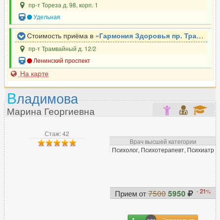
пр-т Тореза д. 98, корп. 1
Невролог
468
Удельная
Нейропсихолог
19
Нейрофизиолог
6
Стоимость приёма в «
Гармония Здоровья пр. Трамвайный
Нейрохирург
56
пр-т Трамвайный д. 12/2
Ленинский проспект
Неонатолог
18
На карте
Нефролог
29
Нутрициолог
30
В
ладимова
Марина Георгиевна
О
Стаж: 42
Окулист (офтальмолог)
248
Врач высшей категории
Психолог, Психотерапевт, Психиатр
Онколог
149
Онколог-маммолог
55
Ортопед
251
Остеопат
157
-
21
%
Прием от
7500
5950
Записаться