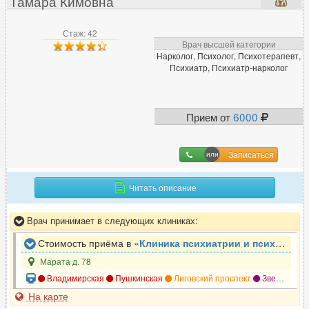
Тамара Кимовна
Эмбриолог
7
Эндокринолог
219
Стаж: 42
Врач высшей категории
Эндоскопист
100
Нарколог, Психолог, Психотерапевт,
Эпилептолог
30
Психиатр, Психиатр-нарколог
Прием от
6000
Записаться
Читать описание
Врач принимает в следующих клиниках:
Стоимость приёма в «
Клиника психиатрии и психотерапии Доктор САН
Марата д. 78
Владимирская
Пушкинская
Лиговский проспект
Звенигородская
На карте