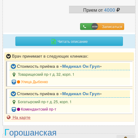
Врач функциональной диагностики
114
Прием от
4000
Г
Записаться
Гастроэнтеролог
238
Читать описание
Гематолог
41
Гемостазиолог
5
Врач принимает в следующих клиниках:
Генетик
12
Стоимость приёма в «
Медикал Он Груп
»
Гепатолог
36
Товарищеский пр-т д. 32, корп. 1
Гинеколог
537
Улица Дыбенко
Гирудотерапевт
29
Стоимость приёма в «
Медикал Он Груп
»
Гнатолог
94
Богатырский пр-т д. 25, корп. 1
Комендантский пр-т
Д
На карте
Дерматовенеролог
246
Г
орошанская
Дерматолог
400