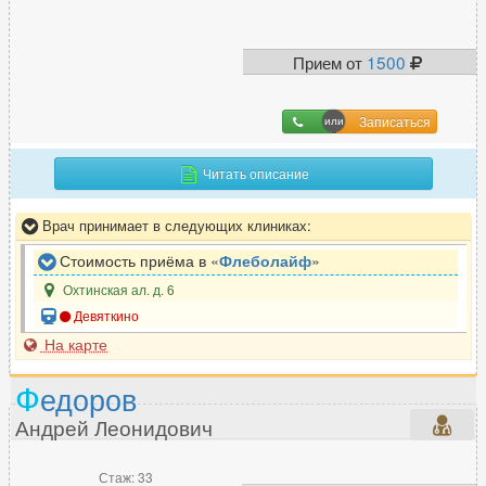
Прием от
1500
Записаться
Читать описание
Врач принимает в следующих клиниках:
Стоимость приёма в «
Флеболайф
»
Охтинская ал. д. 6
Девяткино
На карте
Ф
едоров
Андрей Леонидович
Стаж: 33