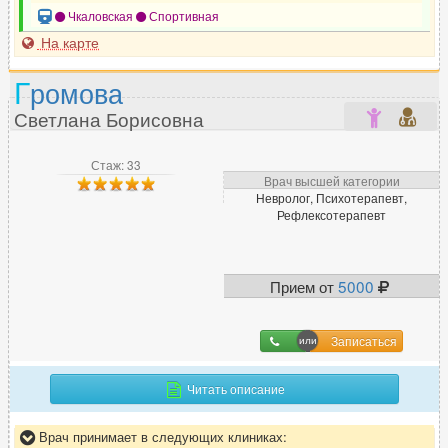
Нарколог
86
Чкаловская
Спортивная
Невролог
468
На карте
Нейропсихолог
19
Г
ромова
Нейрофизиолог
6
Светлана Борисовна
Нейрохирург
56
Неонатолог
18
Стаж: 33
Нефролог
29
Врач высшей категории
Нутрициолог
Невролог, Психотерапевт,
30
Рефлексотерапевт
О
Прием от
5000
Окулист (офтальмолог)
248
Онколог
149
Записаться
Онколог-маммолог
55
Ортопед
251
Читать описание
Остеопат
157
Врач принимает в следующих клиниках: