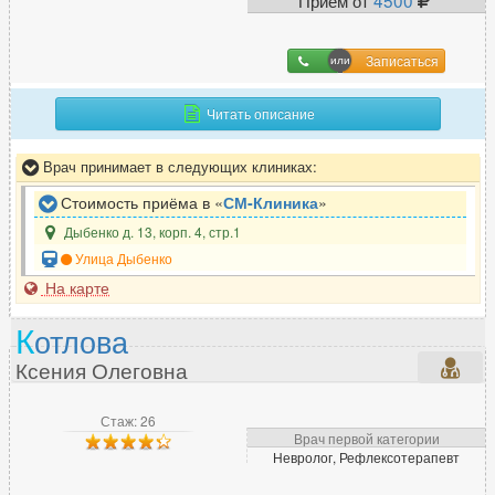
Фтизиатр
4
Записаться
Х
Читать описание
Химиотерапевт
13
Хирург
300
Врач принимает в следующих клиниках:
Хирург-ортопед
10
Стоимость приёма в «
СМ-Клиника
»
Дыбенко д. 13, корп. 4, стр.1
Улица Дыбенко
Ц
На карте
Цефалголог
32
К
отлова
Ксения Олеговна
Ч
Челюстно-лицевой хирург
Стаж: 26
63
Врач первой категории
Невролог, Рефлексотерапевт