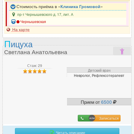
Стоимость приёма в «
Клиника Громовой
»
П
пр-т Чернышевского д. 17, лит. А
Паразитолог
7
Чернышевская
Педиатр
281
На карте
Пластический хирург
169
П
ицуха
Подолог
29
Светлана Анатольевна
Проктолог
108
Профпатолог
2
Стаж: 29
Психиатр
390
Детский врач
Невролог, Рефлексотерапевт
Психиатр-нарколог
84
Психолог
715
Психотерапевт
309
Пульмонолог
67
Прием от
6500
Записаться
Р
Радиолог
3
Читать описание