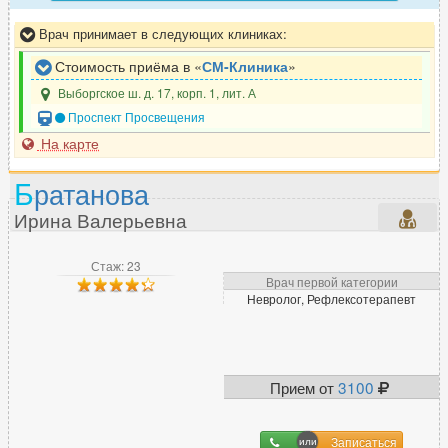
Врач принимает в следующих клиниках:
Стоимость приёма в «
СМ-Клиника
»
Выборгское ш. д. 17, корп. 1, лит. А
Проспект Просвещения
На карте
Б
ратанова
Ирина Валерьевна
Стаж: 23
Врач первой категории
Невролог, Рефлексотерапевт
Прием от
3100
Записаться