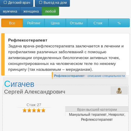
Детский врач
Выезд на дом
Анестезиолог
78
Анестезиолог-реаниматолог
84
мужчина
женщина
любой
Аритмолог
9
Все
Рейтинг
Цена
Отзывы
Стаж
%
Артролог
6
Рефлексотерапевт
Задача врача-рефлексотерапевта заключается в лечении и
Б
профилактике различных заболеваний с помощью
Бариатрический хирург
9
активизации определенных биологически активных точек,
сконцентрированных на человеческом теле по некоему
принципу (так называемым – меридианам).
Рефлексотерапевт
- описание специальности
В
С
игачев
Вегетолог
2
Сергей Александрович
Венеролог
118
Вертебролог
41
Стаж: 27
Врач высшей категории
Врач ЛФК
54
Мануальный терапевт, Невролог,
Врач МРТ
21
Рефлексотерапевт
Врач скорой помощи
10