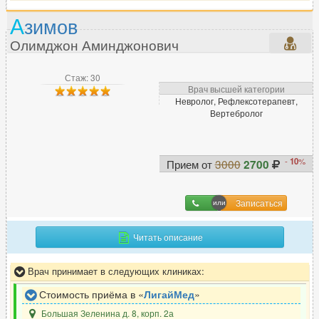
А
зимов
Л
Олимджон Аминджонович
Лазерный хирург
15
Лимфолог
6
Стаж: 30
Логопед
26
Врач высшей категории
Невролог, Рефлексотерапевт,
ЛОР (отоларинголог)
262
Вертебролог
М
-
10
%
Прием от
3000
2700
Малоинвазивный хирург
5
Маммолог
80
Записаться
Мануальный терапевт
133
Массажист
151
Читать описание
Миколог
22
Врач принимает в следующих клиниках:
Стоимость приёма в «
ЛигайМед
»
Н
Большая Зеленина д. 8, корп. 2а