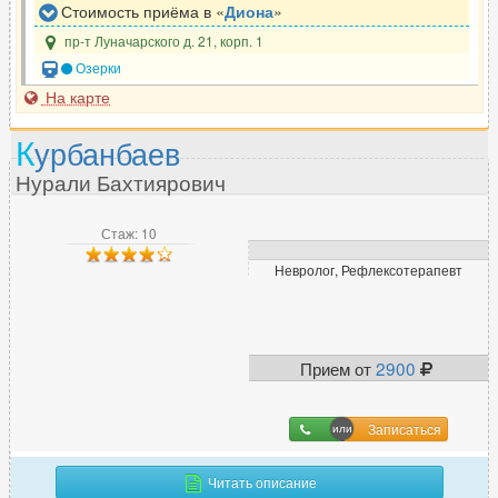
Стоимость приёма в «
Диона
»
пр-т Луначарского д. 21, корп. 1
Озерки
На карте
К
урбанбаев
Нурали Бахтиярович
Стаж: 10
Невролог, Рефлексотерапевт
Прием от
2900
Записаться
Читать описание