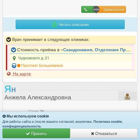
Записаться
Читать описание
Врач принимает в следующих клиниках:
Стоимость приёма в «
Скандинавия, Отделение Проспект Большевиков
Чудновского д. 21
Проспект Большевиков
На карте
Я
н
Анжела Александровна
Стаж: 26
Мы используем cookie
Врач первой категории
Для работы сайта и (после вашего согласия) аналитики.
,
Невролог, Рефлексотерапевт
Политика cookie
.
конфиденциальность
Принять
Отказаться