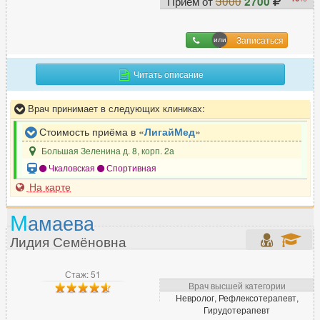
Прием от
3000
2700
Записаться
Читать описание
Врач принимает в следующих клиниках:
Стоимость приёма в «
ЛигайМед
»
Большая Зеленина д. 8, корп. 2а
Чкаловская
Спортивная
На карте
М
амаева
Лидия Семёновна
Стаж: 51
Врач высшей категории
Невролог, Рефлексотерапевт,
Гирудотерапевт