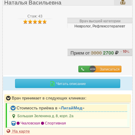
Наталья Васильевна
Дефектолог
10
Диабетолог
3
Стаж: 43
Диетолог
50
Врач высшей категории
Невролог, Рефлексотерапевт
И
Иммунолог
67
-
10
%
Прием от
3000
2700
Инфекционист
38
Записаться
К
Читать описание
Кардиолог
252
Врач принимает в следующих клиниках:
Кинезиолог
13
Колопроктолог
90
Стоимость приёма в «
ЛигайМед
»
Косметолог
540
Большая Зеленина д. 8, корп. 2а
Косметолог-дерматолог
190
Чкаловская
Спортивная
На карте