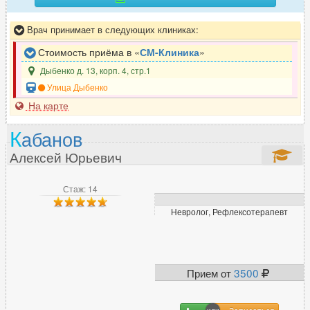
Реабилитолог
34
Врач принимает в следующих клиниках:
Реаниматолог
74
Ревматолог
52
Стоимость приёма в «
СМ-Клиника
»
Рентгенолог
119
Дыбенко д. 13, корп. 4, стр.1
Репродуктолог (ЭКО)
90
Улица Дыбенко
Рефлексотерапевт
На карте
104
К
абанов
С
Алексей Юрьевич
Сексолог
31
Стаж: 14
Сомнолог
23
Невролог, Рефлексотерапевт
Спортивный врач
16
Стоматолог
1879
Сурдолог
10
Прием от
3500
Т