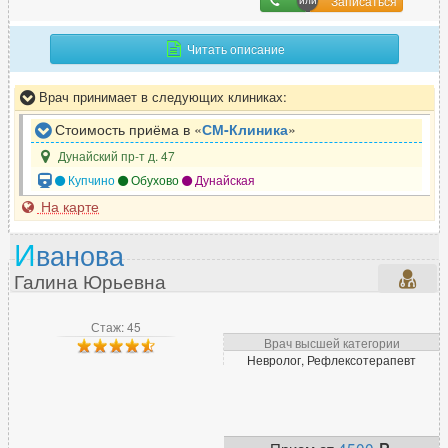
Записаться
Терапевт
454
Травматолог
236
Читать описание
Травматолог-ортопед
239
Врач принимает в следующих клиниках:
Трансфузиолог
1
Трихолог
135
Стоимость приёма в «
СМ-Клиника
»
Дунайский пр-т д. 47
Купчино
Обухово
Дунайская
У
На карте
УЗИ-специалист
608
И
ванова
Уролог
229
Галина Юрьевна
Уролог-андролог
115
Стаж: 45
Врач высшей категории
Ф
Невролог, Рефлексотерапевт
Физиотерапевт
89
Флеболог
130
Фониатр
7
Прием от
4500