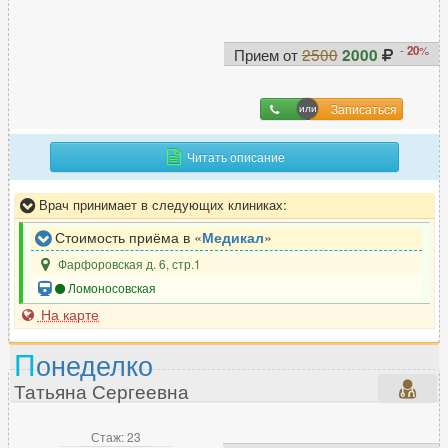
Э
Эмбриолог
7
-
20
%
Прием от
2500
2000
Эндокринолог
219
Эндоскопист
100
Записаться
Эпилептолог
30
Читать описание
Врач принимает в следующих клиниках:
Стоимость приёма в «
Медикал
»
Фарфоровская д. 6, стр.1
Ломоносовская
На карте
П
онеделко
Татьяна Сергеевна
Стаж: 23