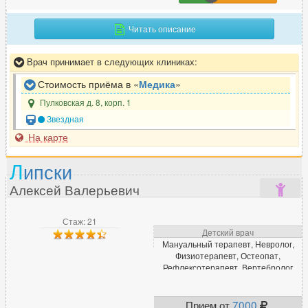
Читать описание
Врач принимает в следующих клиниках:
Стоимость приёма в «
Медика
»
Пулковская д. 8, корп. 1
Звездная
На карте
Л
ипски
Алексей Валерьевич
Стаж: 21
Детский врач
Мануальный терапевт, Невролог,
Физиотерапевт, Остеопат,
Рефлексотерапевт, Вертебролог
Прием от
7000