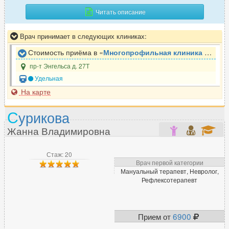
Читать описание
Врач принимает в следующих клиниках:
Стоимость приёма в «
Многопрофильная клиника Медицина Северо - Запад
пр-т Энгельса д. 27Т
Удельная
На карте
С
урикова
Жанна Владимировна
Стаж: 20
Врач первой категории
Мануальный терапевт, Невролог,
Рефлексотерапевт
Прием от
6900