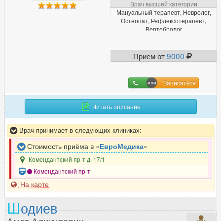
Врач высшей категории
Мануальный терапевт, Невролог,
Остеопат, Рефлексотерапевт,
Вертебролог
Прием от
9000
Записаться
Читать описание
Врач принимает в следующих клиниках:
Стоимость приёма в «
ЕвроМедика
»
Комендантский пр-т д. 17/1
Комендантский пр-т
На карте
Ш
одиев
Амет Аликулович