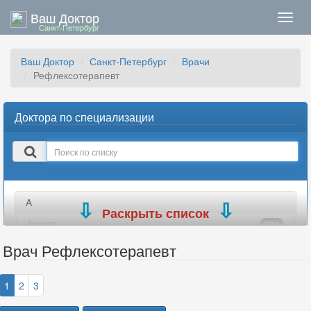
Ваш Доктор
Нави
Санкт-Петербург
Ваш Доктор
Санкт-Петербург
Врачи
Рефлексотерапевт
Доктора по специализации
Поиск
в
списке
А
Раскрыть список
Акушер
331
Акушер-гинеколог
376
Врач Рефлексотерапевт
Аллерголог
91
Ангиохирург
43
1
2
3
Андролог
127